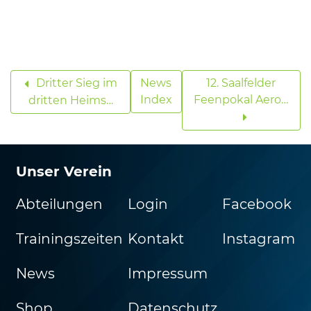
Dritter Sieg im
News
12. Saalfelder
Index
Feenpokal Aero…
dritten Heims…
Unser Verein
Abteilungen
Login
Facebook
Trainingszeiten
Kontakt
Instagram
News
Impressum
Shop
Datenschutz