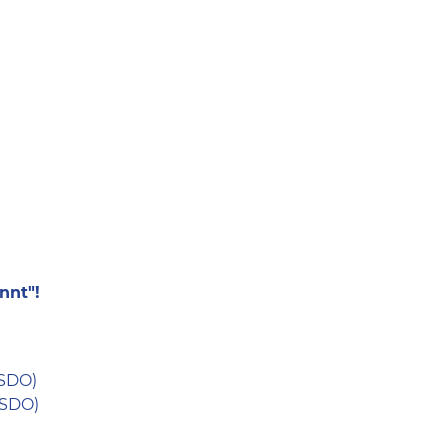
nnt"!
HSDO)
HSDO)